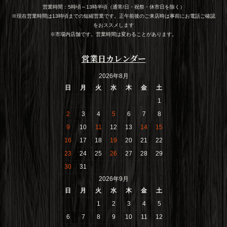
営業時間：5時頃～13時半頃（通常/日・祝祭・休市日を除く）
※現在営業時間は13時頃までの短縮営業です。正午前後のご来店時は事前にお電話ご確認
をおススメします
※市場内店舗です。営業時間は変わることがあります。
営業日カレンダー
2026年8月
日
月
火
水
木
金
土
1
2
3
4
5
6
7
8
9
10
11
12
13
14
15
16
17
18
19
20
21
22
23
24
25
26
27
28
29
30
31
2026年9月
日
月
火
水
木
金
土
1
2
3
4
5
6
7
8
9
10
11
12