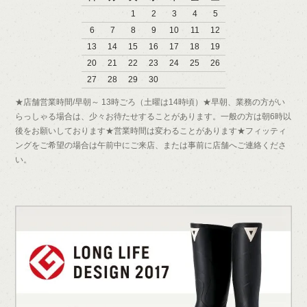
1
2
3
4
5
6
7
8
9
10
11
12
13
14
15
16
17
18
19
20
21
22
23
24
25
26
27
28
29
30
★店舗営業時間/早朝～ 13時ごろ（土曜は14時頃）★早朝、業務の方がい
らっしゃる場合は、少々お待たせすることがあります。一般の方は朝6時以
後をお願いしております★営業時間は変わることがあります★フィッティ
ングをご希望の場合は午前中にご来店、または事前に店舗へご連絡くださ
い。