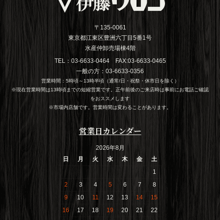
〒135-0061
東京都江東区豊洲六丁目5番1号
水産仲卸売場棟4階
TEL：03-6633-0464 FAX:03-6633-0465
一般の方：03-6633-0356
営業時間：5時頃～13時半頃（通常/日・祝祭・休市日を除く）
※現在営業時間は13時頃までの短縮営業です。正午前後のご来店時は事前にお電話ご確認
をおススメします
※市場内店舗です。営業時間は変わることがあります。
営業日カレンダー
2026年8月
日
月
火
水
木
金
土
1
2
3
4
5
6
7
8
9
10
11
12
13
14
15
16
17
18
19
20
21
22