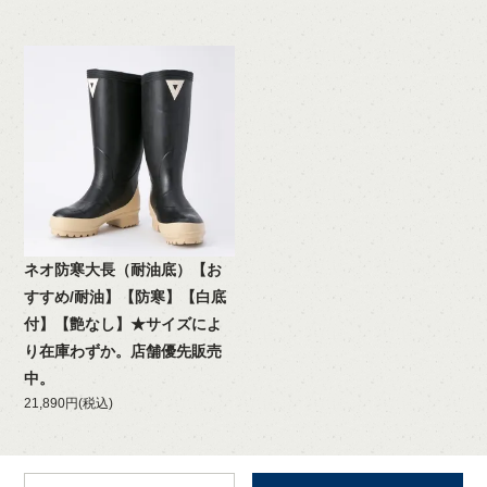
ネオ防寒大長（耐油底）【お
すすめ/耐油】【防寒】【白底
付】【艶なし】★サイズによ
り在庫わずか。店舗優先販売
中。
21,890円(税込)