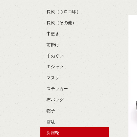
長靴（ウロコ印）
長靴（その他）
中敷き
前掛け
手ぬぐい
Ｔシャツ
マスク
ステッカー
布バッグ
帽子
雪駄
厨房靴