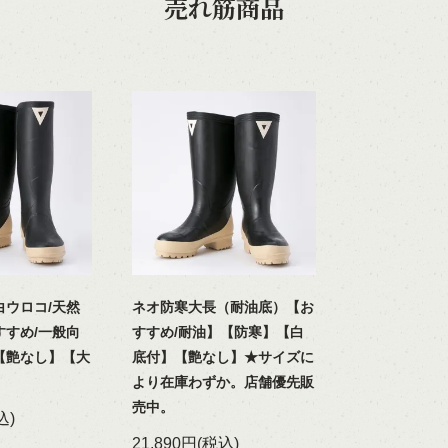
売れ筋商品
白ウロコ/天然
ネオ防寒大長（耐油底）【お
すすめ/一般向
すすめ/耐油】【防寒】【白
【艶なし】【大
底付】【艶なし】★サイズに
より在庫わずか。店舗優先販
売中。
込)
21,890円(税込)