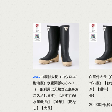
白底付大長（白ウロコ/
白底付大長（
耐油底）水産関係の方へ！
ゴム底）【お
（一般利用は天然ゴム底をお
き】【通年】
ススメします）【おすすめ/
長】
水産/耐油】【通年】【艶な
20,900円(税
し】【大長】