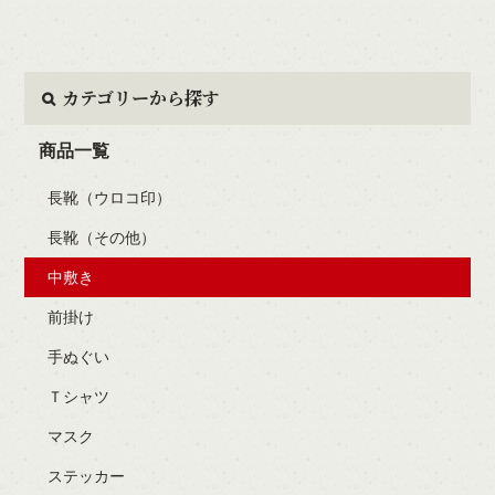
カテゴリーから探す
商品一覧
長靴（ウロコ印）
長靴（その他）
中敷き
前掛け
手ぬぐい
Ｔシャツ
マスク
ステッカー