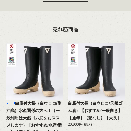
売れ筋商品
白底付大長（白ウロコ/耐
白底付大長（白ウロコ/天然ゴ
油底）水産関係の方へ！（一
ム底）【おすすめ/一般向き】
般利用は天然ゴム底をおスス
【通年】【艶なし】【大長】
20,900円(税込)
メします）【おすすめ/水産/耐