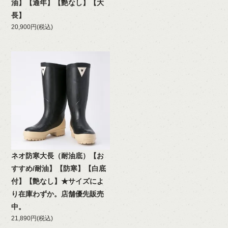
油】【通年】【艶なし】【大
長】
20,900円(税込)
ネオ防寒大長（耐油底）【お
すすめ/耐油】【防寒】【白底
付】【艶なし】★サイズによ
り在庫わずか。店舗優先販売
中。
21,890円(税込)