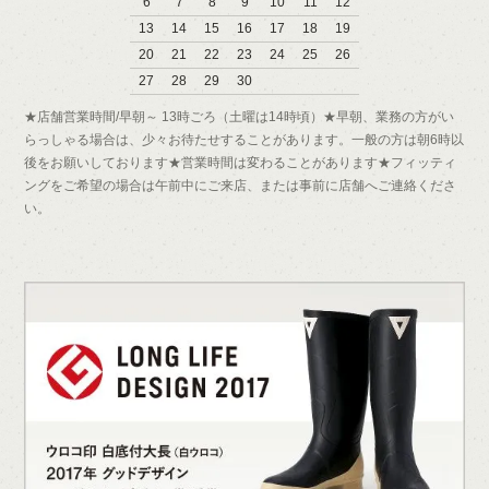
6
7
8
9
10
11
12
13
14
15
16
17
18
19
20
21
22
23
24
25
26
27
28
29
30
★店舗営業時間/早朝～ 13時ごろ（土曜は14時頃）★早朝、業務の方がい
らっしゃる場合は、少々お待たせすることがあります。一般の方は朝6時以
後をお願いしております★営業時間は変わることがあります★フィッティ
ングをご希望の場合は午前中にご来店、または事前に店舗へご連絡くださ
い。